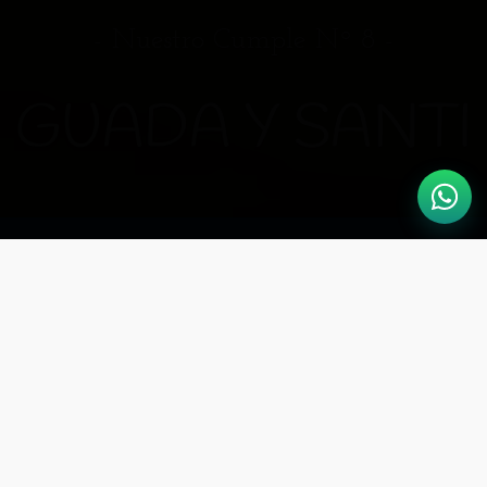
- Nuestro Cumple Nº 8 -
GUADA Y SANTI
Los momentos especiales
son para compartirse…
¡Ven a nuestra fiesta
y celebremos juntos!